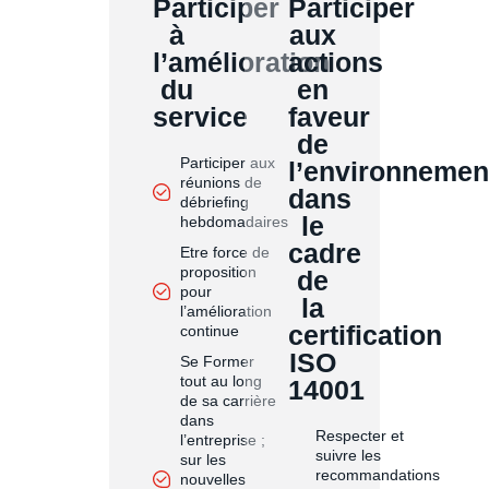
Participer
Participer
à
aux
l’amélioration
actions
du
en
service
faveur
de
Participer aux
l’environnemen
réunions de
dans
débriefing
le
hebdomadaires
cadre
Etre force de
proposition
de
pour
la
l’amélioration
certification
continue
ISO
Se Former
tout au long
14001
de sa carrière
dans
Respecter et
l’entreprise ;
suivre les
sur les
recommandations
nouvelles