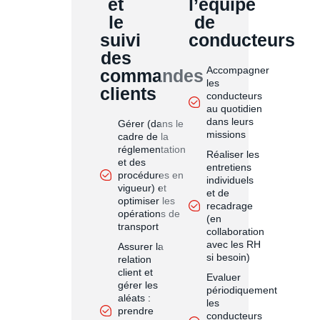
et
l’équipe
le
de
suivi
conducteurs
des
Accompagner
commandes
les
clients
conducteurs
au quotidien
dans leurs
Gérer (dans le
missions
cadre de la
réglementation
Réaliser les
et des
entretiens
procédures en
individuels
vigueur) et
et de
optimiser les
recadrage
opérations de
(en
transport
collaboration
avec les RH
Assurer la
si besoin)
relation
client et
Evaluer
gérer les
périodiquement
aléats :
les
prendre
conducteurs