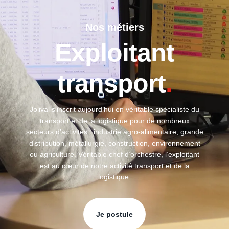
Nos métiers
Exploitant
transport
.
Jolival s’inscrit aujourd’hui en véritable spécialiste du
transport et de la logistique pour de nombreux
secteurs d’activités : industrie agro-alimentaire, grande
distribution, métallurgie, construction, environnement
ou agriculture. Véritable chef d’orchestre, l’exploitant
est au cœur de notre activité transport et de la
logistique.
Je postule