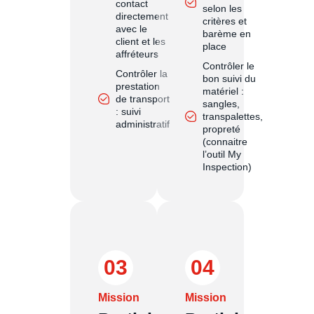
contact
selon les
directement
critères et
avec le
barème en
client et les
place
affréteurs
Contrôler le
Contrôler la
bon suivi du
prestation
matériel :
de transport
sangles,
: suivi
transpalettes,
administratif
propreté
(connaitre
l’outil My
Inspection)
03
04
Mission
Mission