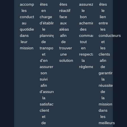
accompagnez
êtes
êtes
assurez
êtes
les
en
réactif
le
le
conducteurs
charge
face
bon
lien
au
d'établir
aux
acheminement
entre
quotidien
le
aléas
des
les
dans
planning
afin
commandes
conducteurs
leur
de
de
tout
et
mission
transport
trouver
en
les
et
une
respectant
clients
d'en
solution
la
afin
assurer
réglementation
de
son
garantir
suivi
la
afin
réussite
d'assurer
de
la
la
satisfaction
mission
client
dans
et
les
de
meilleurs