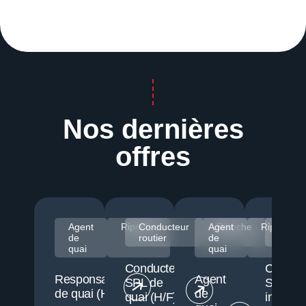
Nos dernières
offres
Agent
Ripoche
Conducteur
Agent
Ripoche
Ripoche
Condu
de
routier
de
routie
quai
quai
Conducteur
Conduc
Responsable
Agent
SPL de
SPL
de quai (H/F)
de
quai (H/F) -
intersit