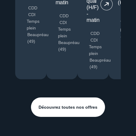
quai
matin
(H/F)
(H/F)
CDD
-
CDI
CDD
CDI
matin
Temps
CDI
Temps
plein
Temps
plein
CDD
Beaupréau
plein
Angers
CDI
(49)
Beaupréau
(49)
Temps
(49)
plein
Beaupréau
(49)
Découvrez toutes nos offres