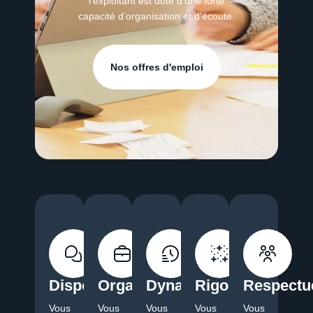
l’exploitant est doté d’une forte
capacité d’organisation et d’écoute.
Nos offres d'emploi
Disponible
Organisé
Dynamique
Rigoureux
Respectu
Vous
Vous
Vous
Vous
Vous