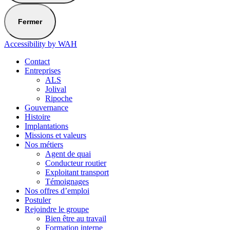
Fermer
Accessibility by WAH
Contact
Entreprises
ALS
Jolival
Ripoche
Gouvernance
Histoire
Implantations
Missions et valeurs
Nos métiers
Agent de quai
Conducteur routier
Exploitant transport
Témoignages
Nos offres d’emploi
Postuler
Rejoindre le groupe
Bien être au travail
Formation interne