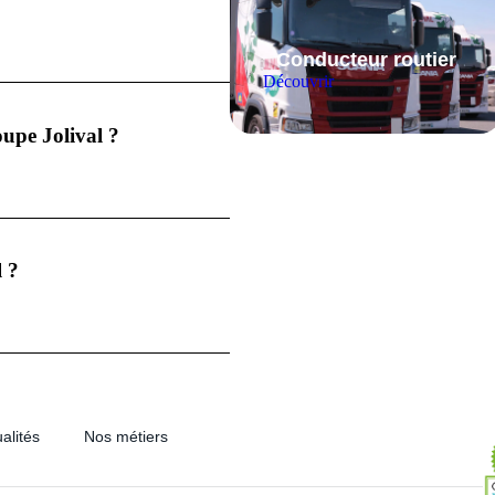
Conducteur routier
Découvrir
oupe Jolival ?
l ?
alités
Nos métiers