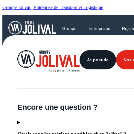
Groupe Jolival | Entreprise de Transport et Logistique
Groupe
Entreprises
Rejoin
L’offre a expiré.
Je postule
Nos o
Encore une question ?